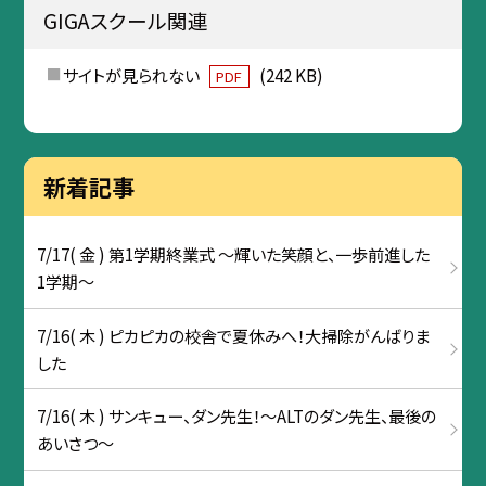
GIGAスクール関連
サイトが見られない
(242 KB)
PDF
新着記事
7/17( 金 ) 第1学期終業式 ～輝いた笑顔と、一歩前進した
1学期～
7/16( 木 ) ピカピカの校舎で夏休みへ！大掃除がんばりま
した
7/16( 木 ) サンキュー、ダン先生！〜ALTのダン先生、最後の
あいさつ〜