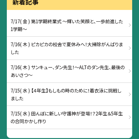
新着記事
7/17( 金 ) 第1学期終業式 ～輝いた笑顔と、一歩前進した
1学期～
7/16( 木 ) ピカピカの校舎で夏休みへ！大掃除がんばりま
した
7/16( 木 ) サンキュー、ダン先生！〜ALTのダン先生、最後の
あいさつ〜
7/15( 水 ) 【４年生】もしもの時のために！着衣泳に挑戦し
ました
7/15( 水 ) 田んぼに新しい守護神が登場！？2年生＆5年生
の合同かかし作り