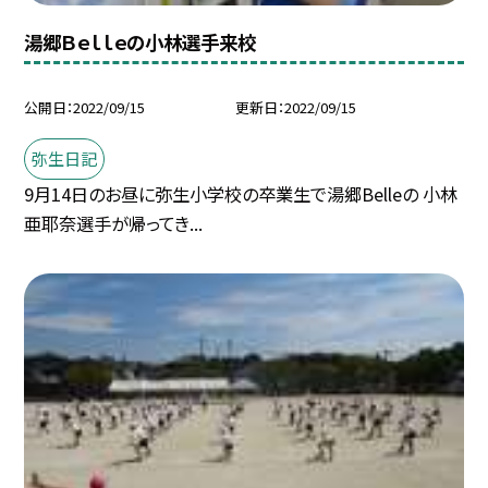
湯郷Ｂｅｌｌｅの小林選手来校
公開日
2022/09/15
更新日
2022/09/15
弥生日記
9月14日のお昼に弥生小学校の卒業生で湯郷Belleの 小林
亜耶奈選手が帰ってき...