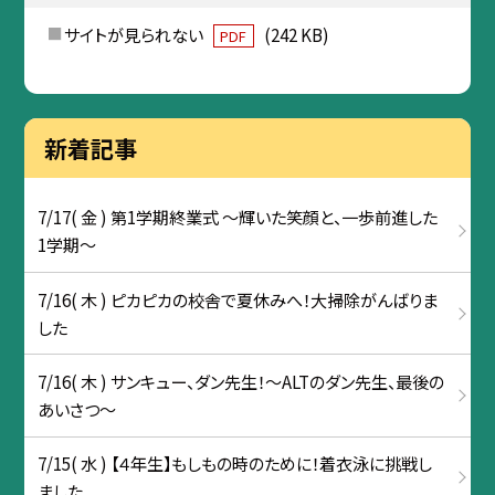
サイトが見られない
(242 KB)
PDF
新着記事
7/17( 金 ) 第1学期終業式 ～輝いた笑顔と、一歩前進した
1学期～
7/16( 木 ) ピカピカの校舎で夏休みへ！大掃除がんばりま
した
7/16( 木 ) サンキュー、ダン先生！〜ALTのダン先生、最後の
あいさつ〜
7/15( 水 ) 【４年生】もしもの時のために！着衣泳に挑戦し
ました