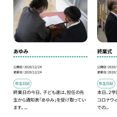
あゆみ
終業式
公開日
2020/12/24
公開日
2020/
更新日
2020/12/24
更新日
2020/
弥生日記
弥生日記
終業日の今日、 子ども達は、担任の先
本日、２
生から通知表「あゆみ」を受け取ってい
コロナウィ
ます。 ...
での...