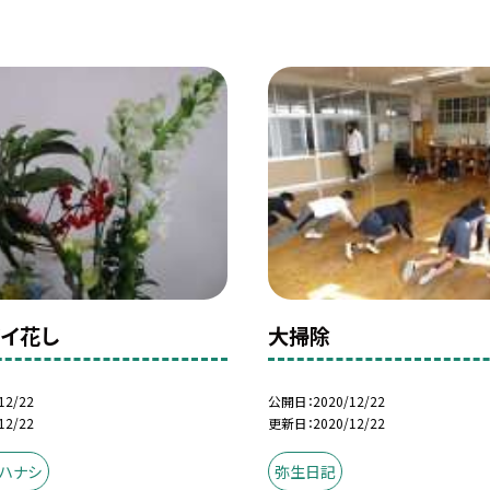
イイ花し
大掃除
12/22
公開日
2020/12/22
12/22
更新日
2020/12/22
イハナシ
弥生日記