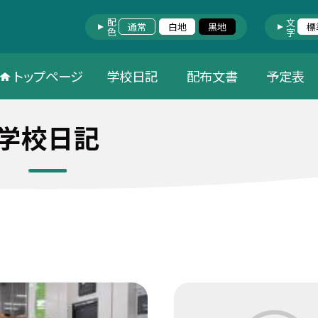
配色
文字
通常
白地
黒地
標
トップページ
学校日記
配布文書
予定表
学校日記