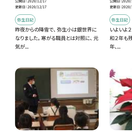
公開日
2020/12/17
公開日
2020/
更新日
2020/12/17
更新日
2020/
弥生日記
弥生日記
昨夜からの降雪で、 弥生小は銀世界に
いよいよ２
なりました。 寒がる職員とは対照に、 元
和２年も残
気が...
年、...