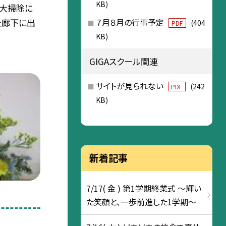
KB)
の大掃除に
を廊下に出
７月８月の行事予定
(404
PDF
KB)
GIGAスクール関連
サイトが見られない
(242
PDF
KB)
新着記事
7/17( 金 ) 第1学期終業式 ～輝い
た笑顔と、一歩前進した1学期～