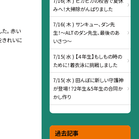
7/16( 木 ) ピカピカの校舎で夏休
みへ！大掃除がんばりました
7/16( 木 ) サンキュー、ダン先
た。 赤い
生！〜ALTのダン先生、最後のあ
をきれいに
いさつ〜
7/15( 水 ) 【４年生】もしもの時の
ために！着衣泳に挑戦しました
7/15( 水 ) 田んぼに新しい守護神
が登場！？2年生＆5年生の合同か
かし作り
過去記事