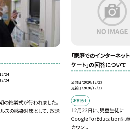
「家庭でのインターネッ
ケート」の回答について
12/24
12/24
公開日
2020/12/23
更新日
2020/12/23
お知らせ
学期の終業式が行われました。
12月23日に、児童生徒に
ルスの感染対策として、 放送
GoogleForEducatio
カウン...