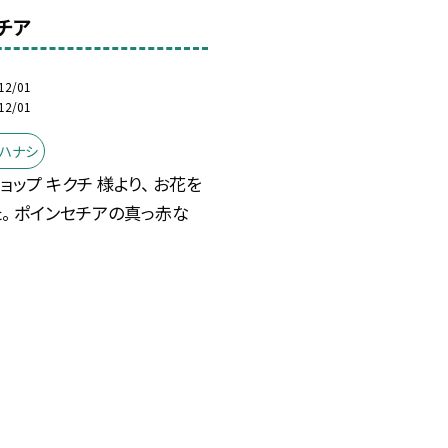
チア
12/01
12/01
イハナシ
ョップ キクチ 様より、 お花を
。 ポインセチアの真っ赤な