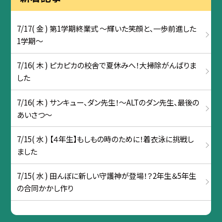
7/17( 金 ) 第1学期終業式 ～輝いた笑顔と、一歩前進した
1学期～
7/16( 木 ) ピカピカの校舎で夏休みへ！大掃除がんばりま
した
7/16( 木 ) サンキュー、ダン先生！〜ALTのダン先生、最後の
あいさつ〜
7/15( 水 ) 【４年生】もしもの時のために！着衣泳に挑戦し
ました
7/15( 水 ) 田んぼに新しい守護神が登場！？2年生＆5年生
の合同かかし作り