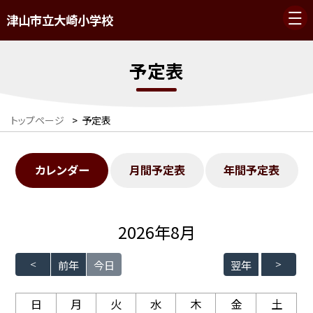
津山市立大崎小学校
予定表
トップページ
>
予定表
カレンダー
月間予定表
年間予定表
2026年8月
前年
今日
翌年
日
月
火
水
木
金
土