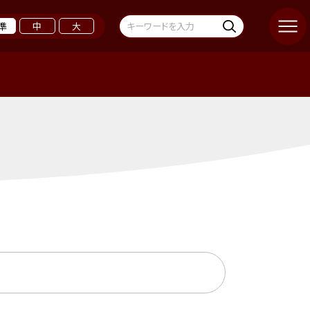
準
中
大