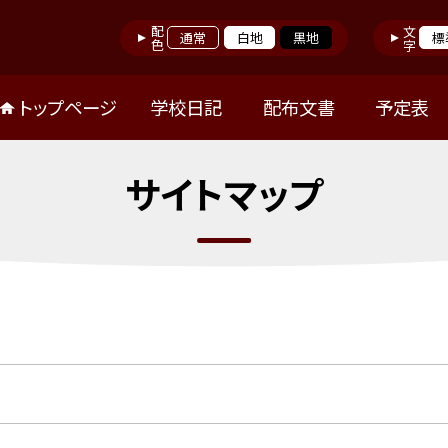
配色
文字
通常
白地
黒地
標
トップページ
学校日記
配布文書
予定表
サイトマップ