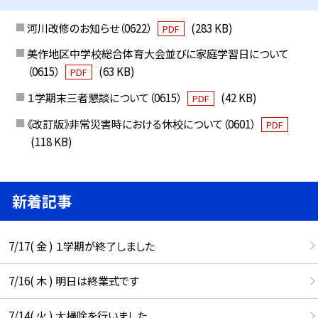
河川改修のお知らせ（0622）
(283 KB)
PDF
美作地区中学校総合体育大会並びに家庭学習日について
（0615）
(63 KB)
PDF
１学期末三者懇談について（0615）
(42 KB)
PDF
《改訂版》非常災害時における休校について（0601）
PDF
(118 KB)
新着記事
7/17( 金 ) １学期が終了しました
7/16( 木 ) 明日は終業式です
7/14( 火 ) 大掃除を行いました