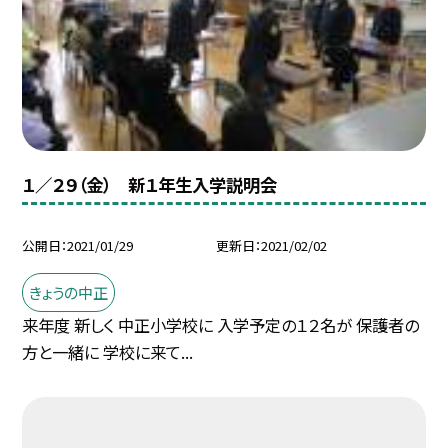
１／２９（金） 新１年生入学説明会
公開日
2021/01/29
更新日
2021/02/02
きょうの中正
来年度 新しく 中正小学校に 入学予定の１２名が 保護者の
方と一緒に 学校に来て...