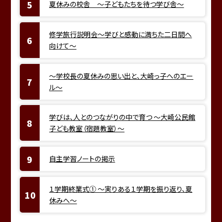
夏休みの校舎 ～子どもたちを待つ学び舎～
修学旅行説明会～学びと感動に満ちた二日間へ
向けて～
～学校長の夏休みの思い出と、大崎っ子へのエー
ル～
学びは、人とのつながりの中で育つ ～大崎公民館
子ども教室（宿題教室）～
自主学習ノートの掲示
１学期終業式① ～実りある１学期を振り返り、夏
休みへ～