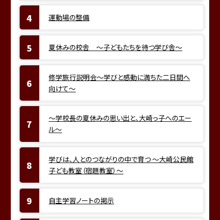
運動場の整備
夏休みの校舎 ～子どもたちを待つ学び舎～
修学旅行説明会～学びと感動に満ちた二日間へ
向けて～
～学校長の夏休みの思い出と、大崎っ子へのエー
ル～
学びは、人とのつながりの中で育つ ～大崎公民館
子ども教室（宿題教室）～
自主学習ノートの掲示