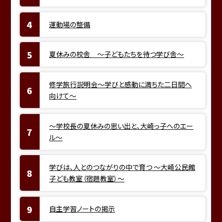
運動場の整備
夏休みの校舎 ～子どもたちを待つ学び舎～
修学旅行説明会～学びと感動に満ちた二日間へ
向けて～
～学校長の夏休みの思い出と、大崎っ子へのエー
ル～
学びは、人とのつながりの中で育つ ～大崎公民館
子ども教室（宿題教室）～
自主学習ノートの掲示