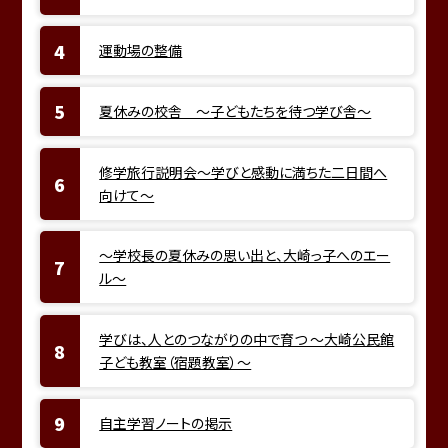
運動場の整備
夏休みの校舎 ～子どもたちを待つ学び舎～
修学旅行説明会～学びと感動に満ちた二日間へ
向けて～
～学校長の夏休みの思い出と、大崎っ子へのエー
ル～
学びは、人とのつながりの中で育つ ～大崎公民館
子ども教室（宿題教室）～
自主学習ノートの掲示