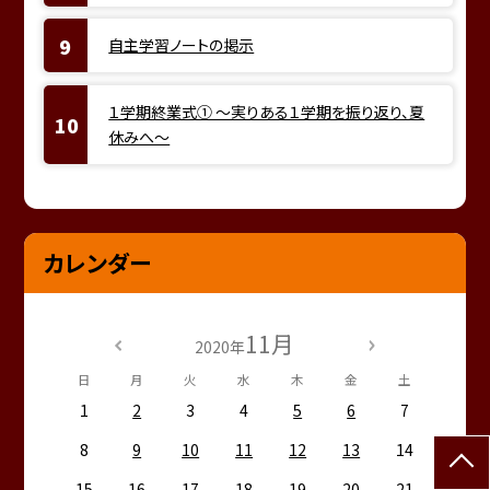
自主学習ノートの掲示
１学期終業式① ～実りある１学期を振り返り、夏
休みへ～
カレンダー
11月
2020年
日
月
火
水
木
金
土
1
2
3
4
5
6
7
8
9
10
11
12
13
14
15
16
17
18
19
20
21