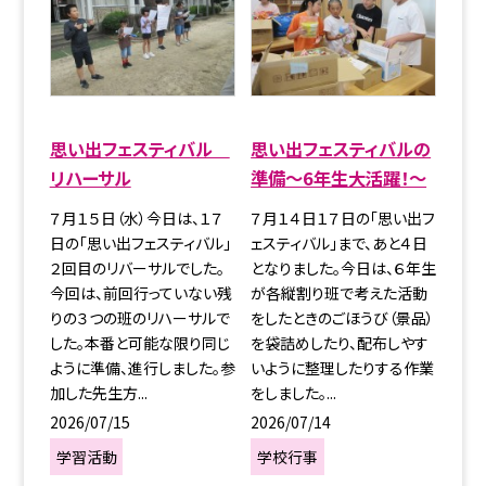
思い出フェスティバル
思い出フェスティバルの
リハーサル
準備～6年生大活躍！～
７月１５日（水）今日は、１７
７月１４日１７日の「思い出フ
日の「思い出フェスティバル」
ェスティバル」まで、あと４日
２回目のリバーサルでした。
となりました。今日は、６年生
今回は、前回行っていない残
が各縦割り班で考えた活動
りの３つの班のリハーサルで
をしたときのごほうび（景品）
した。本番と可能な限り同じ
を袋詰めしたり、配布しやす
ように準備、進行しました。参
いように整理したりする作業
加した先生方...
をしました。...
2026/07/15
2026/07/14
学習活動
学校行事