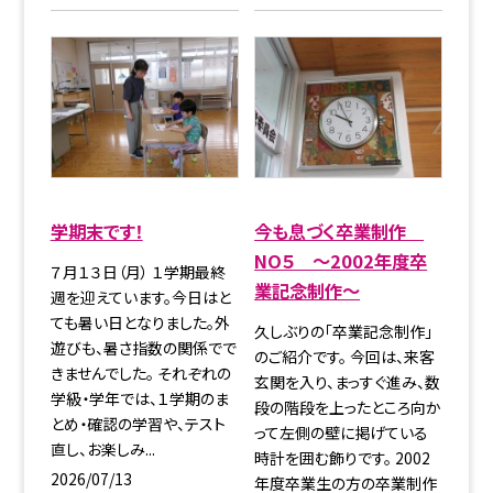
学期末です！
今も息づく卒業制作
NO５ ～2002年度卒
７月１３日（月） １学期最終
業記念制作～
週を迎えています。今日はと
ても暑い日となりました。外
久しぶりの「卒業記念制作」
遊びも、暑さ指数の関係でで
のご紹介です。 今回は、来客
きませんでした。 それぞれの
玄関を入り、まっすぐ進み、数
学級・学年では、１学期のま
段の階段を上ったところ向か
とめ・確認の学習や、テスト
って左側の壁に掲げている
直し、お楽しみ...
時計を囲む飾りです。 2002
2026/07/13
年度卒業生の方の卒業制作