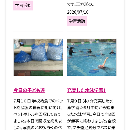
です。正方形の...
学習活動
2026/07/10
学習活動
今日の子ども達
充実した水泳学習！
７月１０日 学校給食でのペッ
７月９日（木）☆充実した水
ト樹脂製の食器使用に向け、
泳学習☆６月中旬から始ま
ペットボトルを回収しており
った水泳学習。今日で全８回
ました。本日で回収を終えま
が無事に終わりました。全校
した。写真のとおり、多くのペ
で、プチ遠足気分でバスに乗