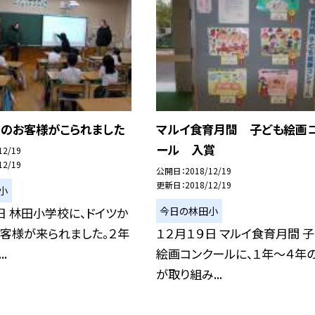
らのお客様がこられました
マルイ食育月間 子ども絵画
ール 入賞
12/19
12/19
公開日
2018/12/19
更新日
2018/12/19
小
今日の林田小
日 林田小学校に、ドイツか
客様が来られました。２年
１２月１９日 マルイ食育月間 
.
絵画コンクールに、１年〜４年
が取り組み...