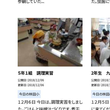
参観していた...
た。虫歯につ
５年１組 調理実習
2年生 
公開日
2018/12/06
公開日
2018/
更新日
2018/12/06
更新日
2018/
今日の林田小
今日の林田
１２月６日 今日は、調理実習をしまし
１２月５日
た。ごはんと味噌汁づくりです。煮干
に来てくだ