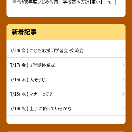
令和8年度いじめ対策 学校基本方針【東小】
PDF
新着記事
7/24( 金 ) こども応援団学習会・交流会
7/17( 金 ) １学期終業式
7/16( 木 ) 大そうじ
7/15( 水 ) マナーって？
7/14( 火 ) 上手に使えているかな