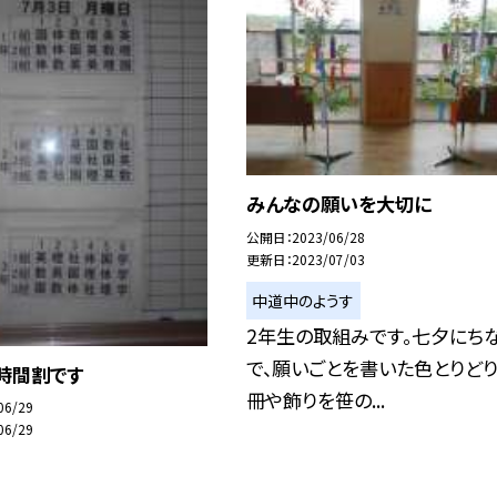
みんなの願いを大切に
公開日
2023/06/28
更新日
2023/07/03
中道中のようす
2年生の取組みです。七夕にち
で、願いごとを書いた色とりど
時間割です
冊や飾りを笹の...
06/29
06/29