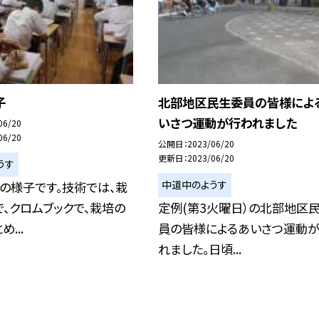
子
北部地区民生委員の皆様によ
いさつ運動が行われました
06/20
06/20
公開日
2023/06/20
更新日
2023/06/20
うす
中道中のようす
の様子です。技術では、栽
、クロムブックで、栽培の
定例(第3火曜日）の北部地区
...
員の皆様によるあいさつ運動
れました。日頃...