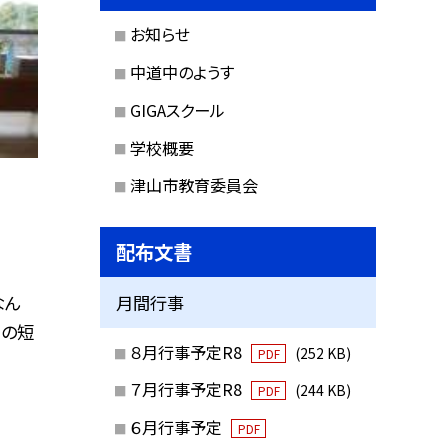
お知らせ
中道中のようす
GIGAスクール
学校概要
津山市教育委員会
配布文書
なん
月間行事
りの短
８月行事予定R8
(252 KB)
PDF
７月行事予定R8
(244 KB)
PDF
６月行事予定
PDF