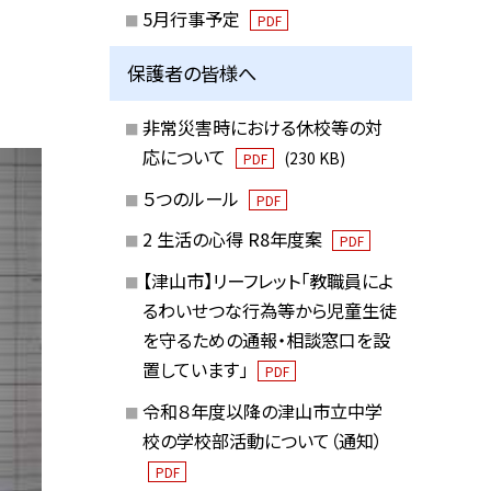
5月行事予定
PDF
保護者の皆様へ
非常災害時における休校等の対
応について
(230 KB)
PDF
５つのルール
PDF
2 生活の心得 R8年度案
PDF
【津山市】リーフレット「教職員によ
るわいせつな行為等から児童生徒
を守るための通報・相談窓口を設
置しています」
PDF
令和８年度以降の津山市立中学
校の学校部活動について（通知）
PDF