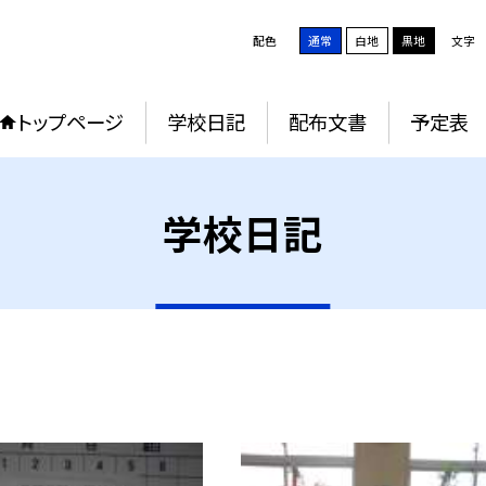
配色
通常
白地
黒地
文字
トップページ
学校日記
配布文書
予定表
学校日記