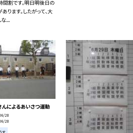
時間割です。明日明後日の
あります。したがって、大
...
さんによるあいさつ運動
06/28
06/28
うす