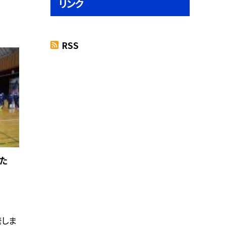
リンク
RSS
た
発しま