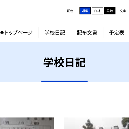
配色
通常
白地
黒地
文字
トップページ
学校日記
配布文書
予定表
学校日記