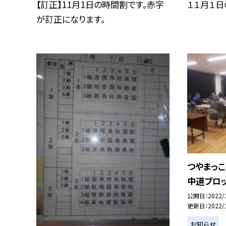
【訂正】11月1日の時間割です。赤字
１１月１
が訂正になります。
つやまっ
中道ブロ
公開日
2022/
更新日
2022/
お知らせ