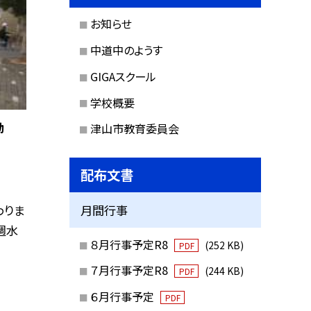
お知らせ
中道中のようす
GIGAスクール
学校概要
動
津山市教育委員会
配布文書
わりま
月間行事
週水
８月行事予定R8
(252 KB)
PDF
７月行事予定R8
(244 KB)
PDF
６月行事予定
PDF