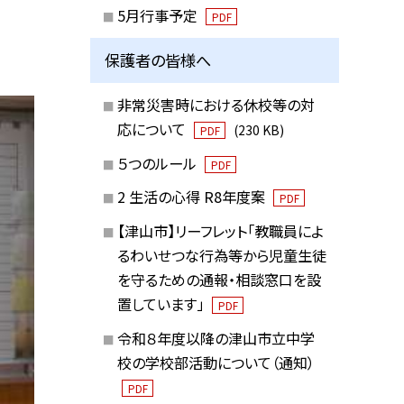
5月行事予定
PDF
保護者の皆様へ
非常災害時における休校等の対
応について
(230 KB)
PDF
５つのルール
PDF
2 生活の心得 R8年度案
PDF
【津山市】リーフレット「教職員によ
るわいせつな行為等から児童生徒
を守るための通報・相談窓口を設
置しています」
PDF
令和８年度以降の津山市立中学
校の学校部活動について（通知）
PDF