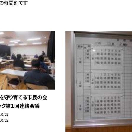
日の時間割です
こを守り育てる市民の会
ック第１回連絡会議
10/27
10/27