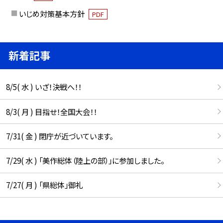
いじめ対策基本方針
PDF
新着記事
8/5( 水 ) いざ！決戦へ！！
8/3( 月 ) 目指せ！全国大会！！
7/31( 金 ) 閉庁が近づいています。
7/29( 水 ) 「美作総体（陸上の部）」に参加しました。
7/27( 月 ) 「県総体」御礼