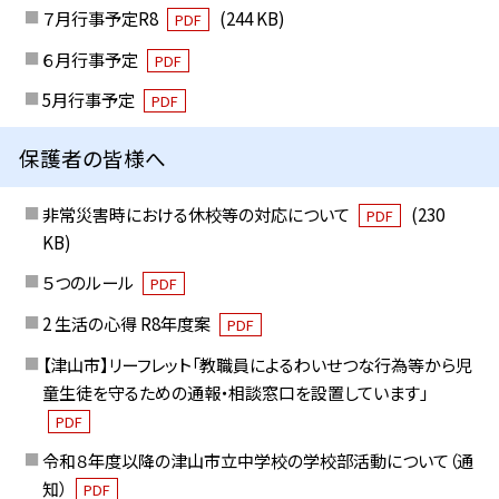
７月行事予定R8
(244 KB)
PDF
６月行事予定
PDF
5月行事予定
PDF
保護者の皆様へ
非常災害時における休校等の対応について
(230
PDF
KB)
５つのルール
PDF
2 生活の心得 R8年度案
PDF
【津山市】リーフレット「教職員によるわいせつな行為等から児
童生徒を守るための通報・相談窓口を設置しています」
PDF
令和８年度以降の津山市立中学校の学校部活動について（通
知）
PDF