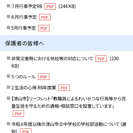
７月行事予定R8
(244 KB)
PDF
６月行事予定
PDF
5月行事予定
PDF
保護者の皆様へ
非常災害時における休校等の対応について
(230
PDF
KB)
５つのルール
PDF
2 生活の心得 R8年度案
PDF
【津山市】リーフレット「教職員によるわいせつな行為等から児
童生徒を守るための通報・相談窓口を設置しています」
PDF
令和８年度以降の津山市立中学校の学校部活動について（通
知）
PDF