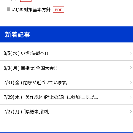
いじめ対策基本方針
PDF
新着記事
8/5( 水 ) いざ！決戦へ！！
8/3( 月 ) 目指せ！全国大会！！
7/31( 金 ) 閉庁が近づいています。
7/29( 水 ) 「美作総体（陸上の部）」に参加しました。
7/27( 月 ) 「県総体」御礼