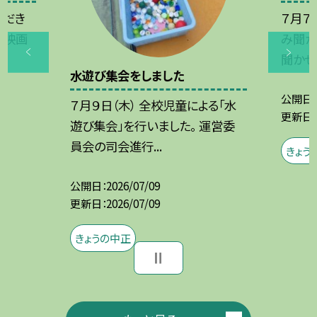
ただき
７月７
。映画
み聞か
聞かせを
水遊び集会をしました
公開日
７月９日（木） 全校児童による「水
更新日
遊び集会」を行いました。 運営委
員会の司会進行...
きょう
公開日
2026/07/09
更新日
2026/07/09
きょうの中正