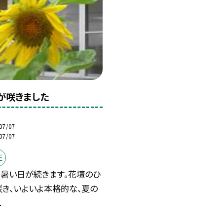
が咲きました
07/07
07/07
正
り暑い日が続きます。花壇のひ
咲き、いよいよ本格的な、夏の
.