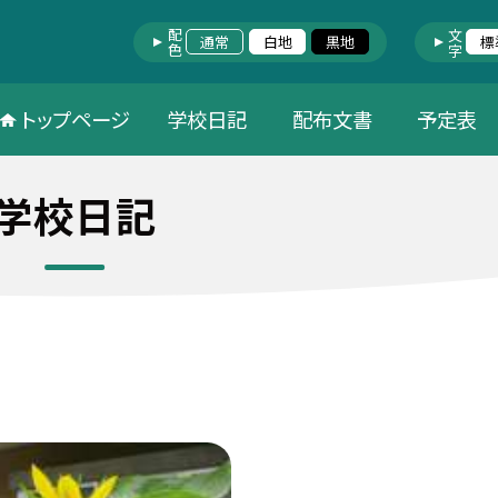
配色
文字
通常
白地
黒地
標
トップページ
学校日記
配布文書
予定表
学校日記