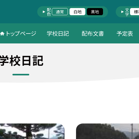
配色
文字
通常
白地
黒地
標
トップページ
学校日記
配布文書
予定表
学校日記