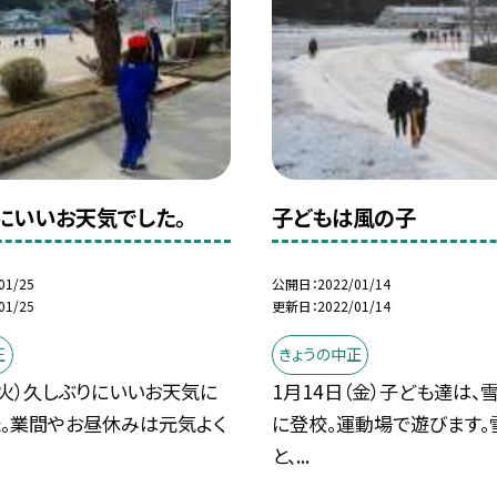
にいいお天気でした。
子どもは風の子
01/25
公開日
2022/01/14
01/25
更新日
2022/01/14
正
きょうの中正
（火）久しぶりにいいお天気に
1月14日（金）子ども達は、
た。業間やお昼休みは元気よく
に登校。運動場で遊びます。
と、...