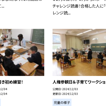
..
チャレンジ読書！合格した人に「
レンジ読...
書き初め練習！
人権参観日＆子育てワークショ
12/04
公開日
2024/12/03
12/04
更新日
2024/12/03
児童の様子