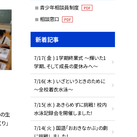
青少年相談員制度
PDF
相談窓口
PDF
新着記事
7/17( 金 ) 1学期終業式 ～輝いた1
学期、そして成長の夏休みへ～
7/16( 木 ) いざというときのために
～全校着衣水泳～
7/15( 水 ) あきらめずに挑戦！ 校内
水泳記録会を開催しました!
日の生
り」
7/14( 火 ) 国語「おおきなかぶ」の劇
に挑戦しました！