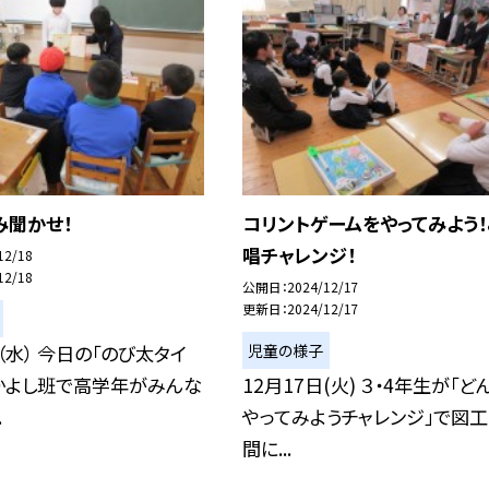
み聞かせ！
コリントゲームをやってみよう！
唱チャレンジ！
12/18
12/18
公開日
2024/12/17
更新日
2024/12/17
児童の様子
日（水） 今日の「のび太タイ
かよし班で高学年がみんな
12月17日(火) ３・4年生が「ど
.
やってみようチャレンジ」で図
間に...