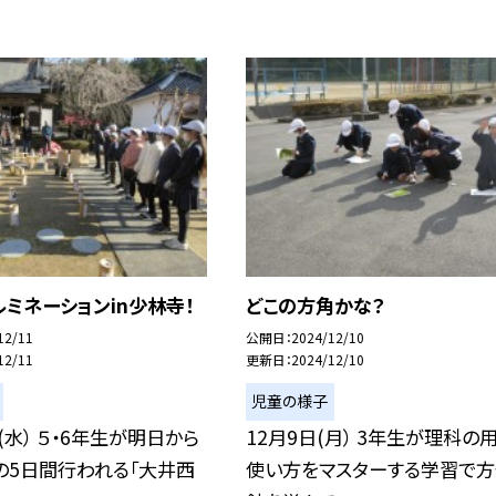
ミネーションin少林寺！
どこの方角かな？
12/11
公開日
2024/12/10
12/11
更新日
2024/12/10
児童の様子
日(水） ５・6年生が明日から
12月9日(月） 3年生が理科の
の5日間行われる「大井西
使い方をマスターする学習で