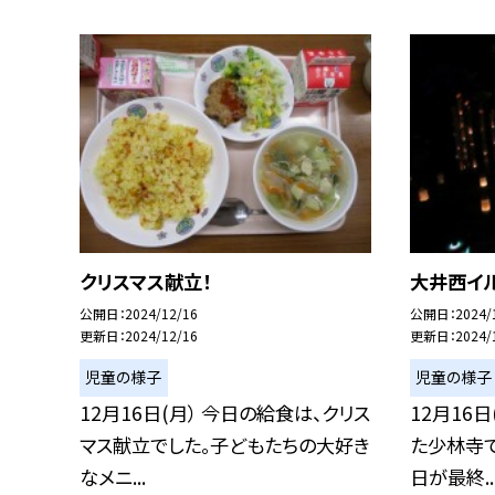
クリスマス献立！
大井西イル
公開日
2024/12/16
公開日
2024/
更新日
2024/12/16
更新日
2024/
児童の様子
児童の様子
12月16日(月） 今日の給食は、クリス
12月16日
マス献立でした。子どもたちの大好き
た少林寺
なメニ...
日が最終..