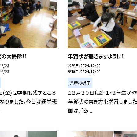
の大掃除！！
年賀状が届きますように！
12/23
公開日
2024/12/20
12/23
更新日
2024/12/20
児童の様子
日(金) ２学期も残すところ
１２月２０日〔金〕 １・２年生が昨
となりました。今日は通学班
年賀状の書き方を学習しました
.
面は、「あ...