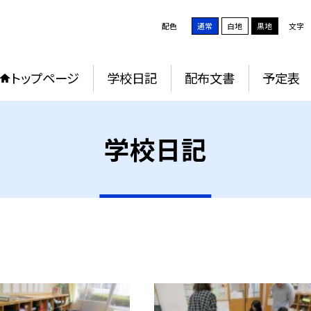
配色
通常
白地
黒地
文字
トップページ
学校日記
配布文書
予定表
学校日記