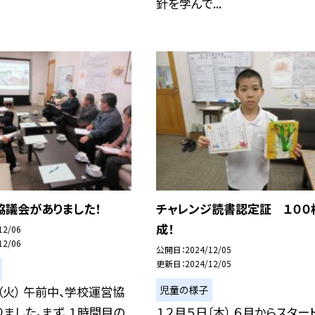
針を学んで...
協議会がありました！
チャレンジ読書認定証 １００
成！
12/06
12/06
公開日
2024/12/05
更新日
2024/12/05
児童の様子
（火） 午前中、学校運営協
ました。まず、１時間目の
１２月５日〔木） ６月からスター