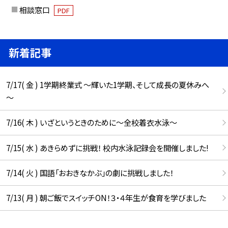
相談窓口
PDF
新着記事
7/17( 金 ) 1学期終業式 ～輝いた1学期、そして成長の夏休みへ
～
7/16( 木 ) いざというときのために～全校着衣水泳～
7/15( 水 ) あきらめずに挑戦！ 校内水泳記録会を開催しました!
7/14( 火 ) 国語「おおきなかぶ」の劇に挑戦しました！
7/13( 月 ) 朝ご飯でスイッチON！３・４年生が食育を学びました