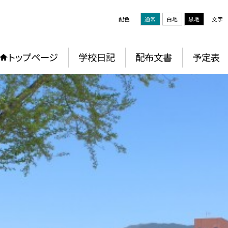
配色
通常
白地
黒地
文字
トップページ
学校日記
配布文書
予定表