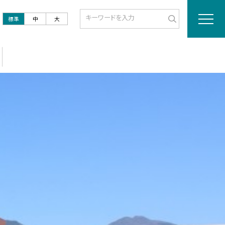
標準
中
大