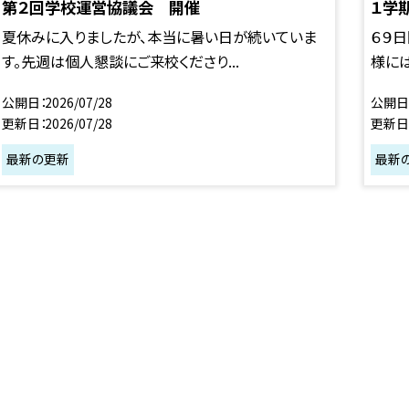
第２回学校運営協議会 開催
１学
夏休みに入りましたが、本当に暑い日が続いていま
６９
す。先週は個人懇談にご来校くださり...
様には
公開日
2026/07/28
公開日
更新日
2026/07/28
更新日
最新の更新
最新