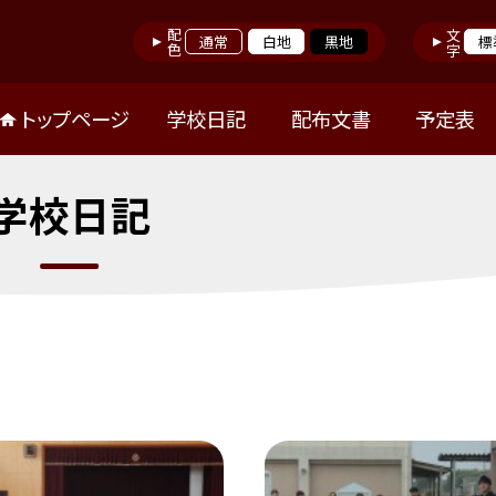
配色
文字
通常
白地
黒地
標
トップページ
学校日記
配布文書
予定表
学校日記