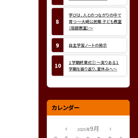
学びは、人とのつながりの中で
育つ ～大崎公民館 子ども教室
（宿題教室）～
自主学習ノートの掲示
１学期終業式① ～実りある１
学期を振り返り、夏休みへ～
カレンダー
9月
2025年
日
月
火
水
木
金
土