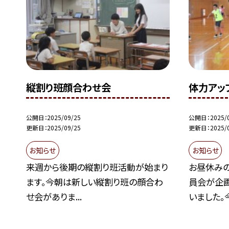
縦割り班顔合わせ会
体力アッ
公開日
2025/09/25
公開日
2025/
更新日
2025/09/25
更新日
2025/
お知らせ
お知らせ
来週から後期の縦割り班活動が始まり
お昼休み
ます。今朝は新しい縦割り班の顔合わ
員会が企
せ会がありま...
いました。今.