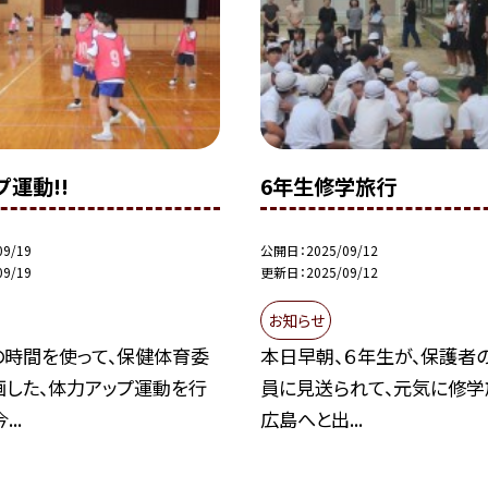
プ運動!!
6年生修学旅行
09/19
公開日
2025/09/12
09/19
更新日
2025/09/12
お知らせ
の時間を使って、保健体育委
本日早朝、６年生が、保護者
画した、体力アップ運動を行
員に見送られて、元気に修学
..
広島へと出...