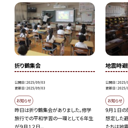
折り鶴集会
地震時避
公開日
2025/09/03
公開日
2025/
更新日
2025/09/03
更新日
2025/
お知らせ
お知らせ
昨日は折り鶴集会がありました。修学
9月１日の
旅行での平和学習の一環として６年生
想定した
が９月１２日...
たちは地震.