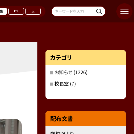
準
中
大
カテゴリ
お知らせ
(1226)
校長室
(7)
配布文書
学校だより