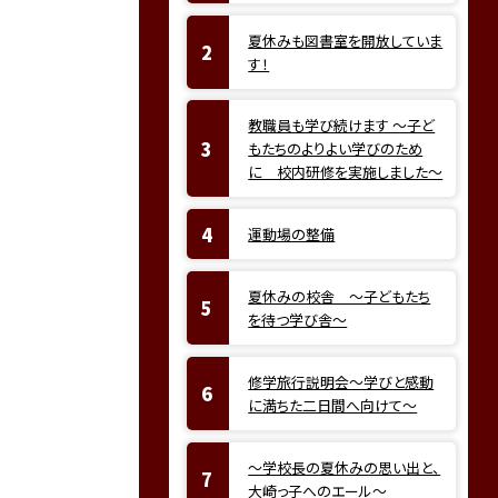
夏休みも図書室を開放していま
す！
教職員も学び続けます ～子ど
もたちのよりよい学びのため
に 校内研修を実施しました～
運動場の整備
夏休みの校舎 ～子どもたち
を待つ学び舎～
修学旅行説明会～学びと感動
に満ちた二日間へ向けて～
～学校長の夏休みの思い出と、
大崎っ子へのエール～