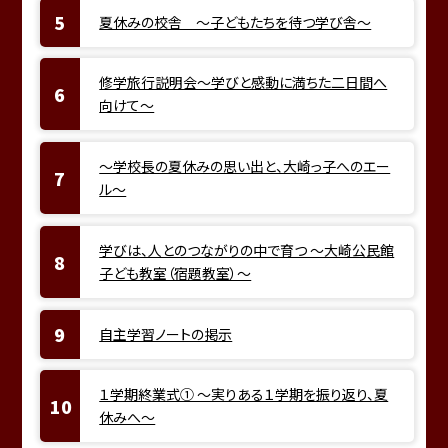
夏休みの校舎 ～子どもたちを待つ学び舎～
修学旅行説明会～学びと感動に満ちた二日間へ
向けて～
～学校長の夏休みの思い出と、大崎っ子へのエー
ル～
学びは、人とのつながりの中で育つ ～大崎公民館
子ども教室（宿題教室）～
自主学習ノートの掲示
１学期終業式① ～実りある１学期を振り返り、夏
休みへ～