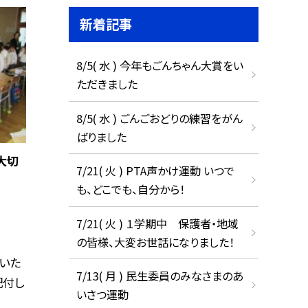
新着記事
8/5( 水 ) 今年もごんちゃん大賞をい
ただきました
8/5( 水 ) ごんごおどりの練習をがん
ばりました
大切
7/21( 火 ) PTA声かけ運動 いつで
も、どこでも、自分から！
7/21( 火 ) １学期中 保護者・地域
の皆様、大変お世話になりました！
いた
7/13( 月 ) 民生委員のみなさまのあ
配付し
いさつ運動