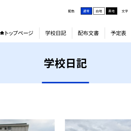
配色
通常
白地
黒地
文字
トップページ
学校日記
配布文書
予定表
学校日記