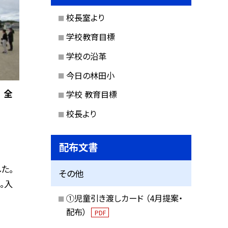
校長室より
学校教育目標
学校の沿革
今日の林田小
 全
学校 教育目標
校長より
配布文書
た。
その他
。入
①児童引き渡しカード （4月提案・
配布）
PDF