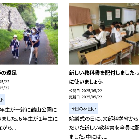
春の遠足
新しい教科書を配付しました。
に使いましょう。
05/22
05/22
公開日
2025/05/22
更新日
2025/05/22
小
今日の林田小
６年生が一緒に鶴山公園に
きました。６年生が１年生に
始業式の日に、文部科学省から
ら...
だいた新しい教科書を全員に
ました。中には、...