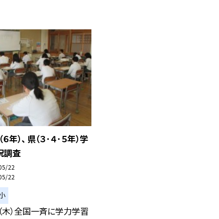
国（６年）、 県（３･４･５年）学
況調査
05/22
05/22
小
（木）全国一斉に学力学習