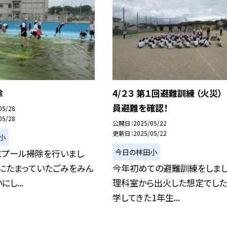
除
4/２３ 第１回避難訓練 （火災）
員避難を確認！
05/28
05/28
公開日
2025/05/22
更新日
2025/05/22
小
今日の林田小
にプール掃除を行いまし
にたまっていたごみをみん
今年初めての避難訓練をしまし
し...
理科室から出火した想定でした
学してきた1年生...