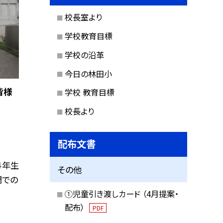
校長室より
学校教育目標
学校の沿革
今日の林田小
皆様
学校 教育目標
校長より
配布文書
４年生
その他
門での
①児童引き渡しカード （4月提案・
配布）
PDF