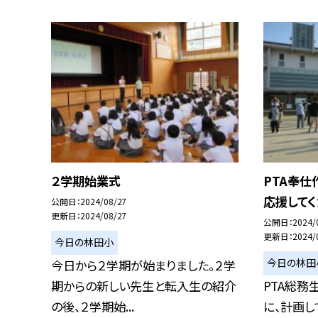
２学期始業式
PTA奉仕
応援してく
公開日
2024/08/27
更新日
2024/08/27
公開日
2024/
更新日
2024/
今日の林田小
今日の林田
今日から２学期が始まりました。２学
期からの新しい先生と転入生の紹介
PTA総
の後、２学期始...
に、計画し