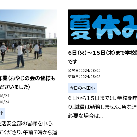
６日（火）〜１５日（木）まで学校
です
公開日
2024/08/05
更新日
2024/08/05
作業（おやじの会の皆様も
ださいました）
今日の林田小
08/24
６日から１５日までは、学校閉
08/24
り、職員は勤務しません。急な
小
必要な場合は...
務生活安全部の皆様を中心
てくださり、午前７時から運