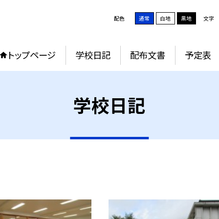
配色
通常
白地
黒地
文字
トップページ
学校日記
配布文書
予定表
学校日記