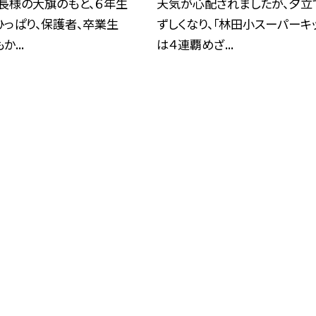
長様の大旗のもと、６年生
天気が心配されましたが、夕立
っぱり、保護者、卒業生
ずしくなり、「林田小スーパーキ
か...
は４連覇めざ...