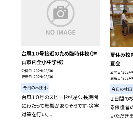
台風１０号接近のため臨時休校（津
夏休み校
山市内全小中学校）
査会
公開日
2024/08/30
公開日
2024/
更新日
2024/08/30
更新日
2024/
今日の林田小
今日の林田
台風１０号のスピードが遅く、長期間
２日間の
にわたって影響がありそうです。災害
る保護者
対策を行い、...
いただきまし