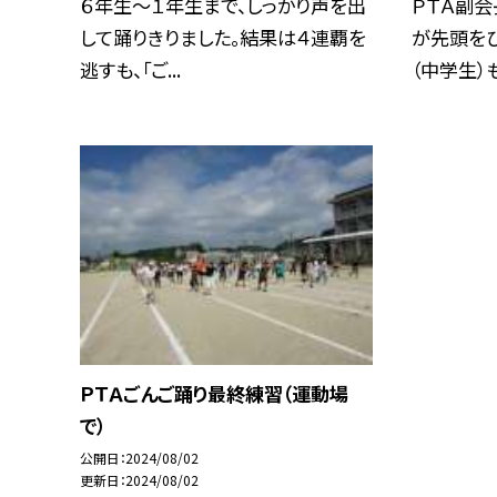
６年生〜１年生まで、しっかり声を出
ＰＴＡ副会
して踊りきりました。結果は４連覇を
が先頭をひ
逃すも、「ご...
（中学生）も
ＰＴＡごんご踊り最終練習（運動場
で）
公開日
2024/08/02
更新日
2024/08/02