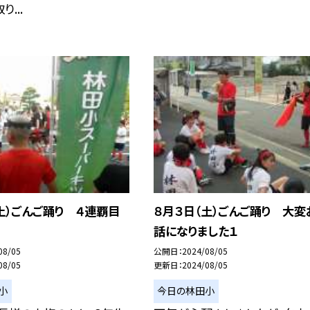
...
土）ごんご踊り ４連覇目
８月３日（土）ごんご踊り 大変
話になりました１
08/05
公開日
2024/08/05
08/05
更新日
2024/08/05
小
今日の林田小