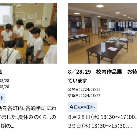
会
8／28，29 校内作品展 お
ています
08/28
08/28
公開日
2024/08/27
更新日
2024/08/27
小
今日の林田小
会を各町内、各通学班にわ
ました。夏休みのくらしの
８月２８日（水）13：30～17：00
の...
２９日（木）13：30～15：30、...