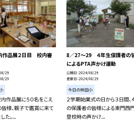
内作品展２日目 校内審
8／27～29 ４年生保護者の
によるPTA声かけ運動
08/29
公開日
2024/08/29
08/29
更新日
2024/08/29
小
今日の林田小
校内作品展に５０名をこえ
２学期始業式の日から３日間、
の皆様、親子で鑑賞に来て
の保護者の皆様による東門西
た。...
登校時の声かけ...