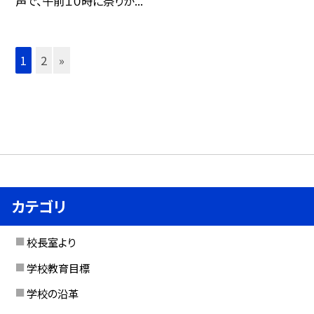
声で、午前１０時に祭りが...
1
2
»
カテゴリ
校長室より
学校教育目標
学校の沿革