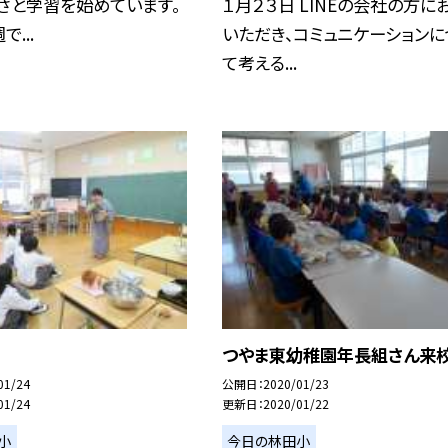
さと学習を始めています。
１月２３日 LINEの会社の方に
...
いただき、コミュニケーションに
て考える...
つやま東幼稚園年長組さん来
01/24
公開日
2020/01/23
01/24
更新日
2020/01/22
小
今日の林田小