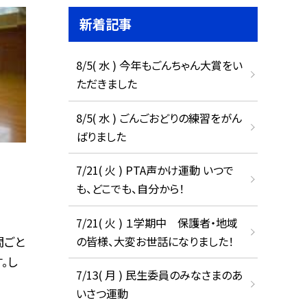
新着記事
8/5( 水 ) 今年もごんちゃん大賞をい
ただきました
8/5( 水 ) ごんごおどりの練習をがん
ばりました
7/21( 火 ) PTA声かけ運動 いつで
も、どこでも、自分から！
7/21( 火 ) １学期中 保護者・地域
の皆様、大変お世話になりました！
間ごと
。し
7/13( 月 ) 民生委員のみなさまのあ
いさつ運動