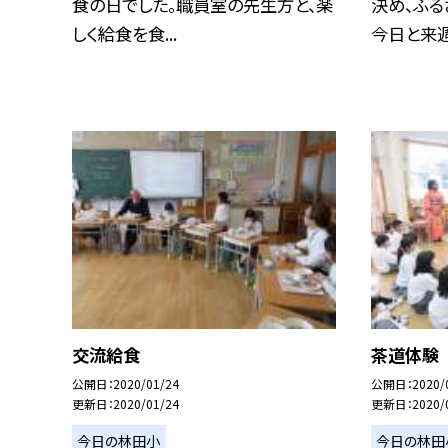
食の日でした。職員室の先生方と、楽
決め、ふる
しく給食を食...
今日と来週で
交流給食
茶道体験
公開日
2020/01/24
公開日
2020/
更新日
2020/01/24
更新日
2020/
今日の林田小
今日の林田