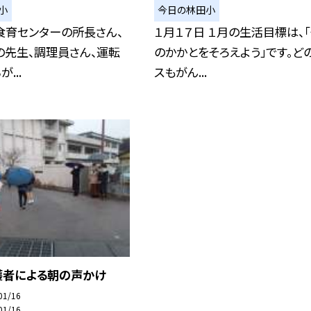
小
今日の林田小
 食育センターの所長さん、
１月１７日 １月の生活目標は、「
の先生、調理員さん、運転
のかかとをそろえよう」です。ど
...
スもがん...
護者による朝の声かけ
01/16
01/16