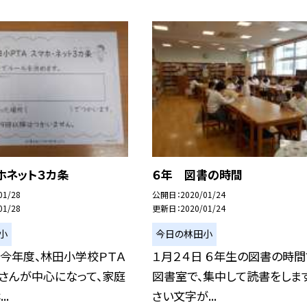
ホネット３カ条
６年 図書の時間
01/28
公開日
2020/01/24
01/28
更新日
2020/01/24
小
今日の林田小
 今年度、林田小学校ＰＴＡ
１月２４日 ６年生の図書の時間
さんが中心になって、家庭
図書室で、集中して読書をしま
..
さい文字が...