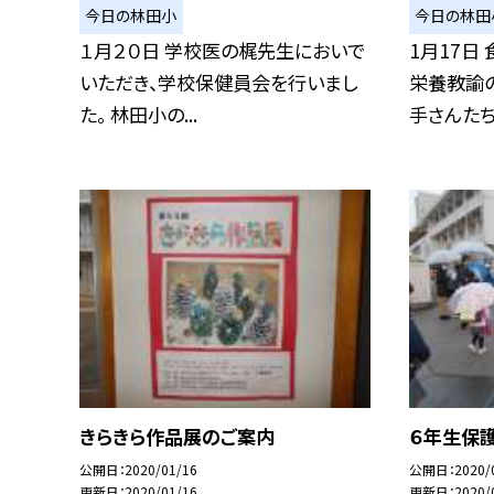
今日の林田小
今日の林田
１月２０日 学校医の梶先生においで
1月17日
いただき、学校保健員会を行いまし
栄養教諭
た。 林田小の...
手さんたちが
きらきら作品展のご案内
６年生保
公開日
2020/01/16
公開日
2020/
更新日
2020/01/16
更新日
2020/