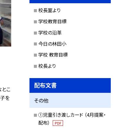
校長室より
学校教育目標
学校の沿革
今日の林田小
学校 教育目標
校長より
配布文書
なとこ
様子を
その他
①児童引き渡しカード （4月提案・
配布）
PDF