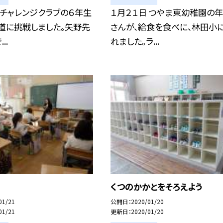
 チャレンジクラブの６年生
１月２１日 つやま東幼稚園の
道に挑戦しました。矢野先
さんが、給食を食べに、林田小
..
れました。ラ...
くつのかかとをそろえよう
01/21
公開日
2020/01/20
01/21
更新日
2020/01/20