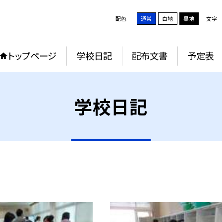
配色
通常
白地
黒地
文字
トップページ
学校日記
配布文書
予定表
学校日記