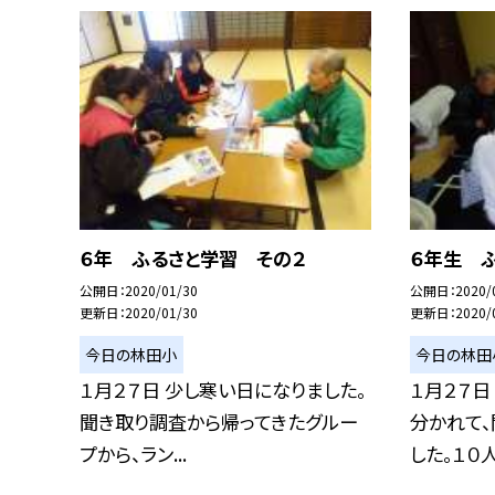
６年 ふるさと学習 その２
６年生 
公開日
2020/01/30
公開日
2020/
更新日
2020/01/30
更新日
2020/
今日の林田小
今日の林田
１月２７日 少し寒い日になりました。
１月２７日
聞き取り調査から帰ってきたグルー
分かれて
プから、ラン...
した。１０人.