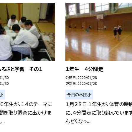
ふるさと学習 その１
１年生 ４分間走
01/30
公開日
2020/01/28
01/30
更新日
2020/01/28
小
今日の林田小
 ６年生が、１４のテーマに
１月２８日 １年生が、体育の時
、聞き取り調査に出かけま
に、４分間走に取り組んでいます
..
んどくなっ...