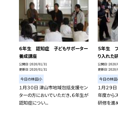
６年生 認知症 子どもサポーター
５年生 
養成講座
り入れた
公開日
2020/01/31
公開日
2020/
更新日
2020/01/31
更新日
2020/
今日の林田小
今日の林田
１月３０日 津山市地域包括支援セン
１月２９日
ターの方においでいただき、６年生が
年度からス
認知症につい...
研修を進めて