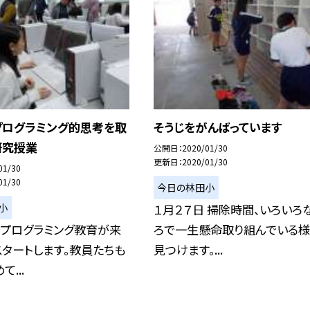
プログラミング的思考を取
そうじをがんばっています
研究授業
公開日
2020/01/30
更新日
2020/01/30
01/30
01/30
今日の林田小
小
１月２７日 掃除時間、いろいろ
 プログラミング教育が来
ろで一生懸命取り組んでいる
タートします。教員たちも
見つけます。...
...